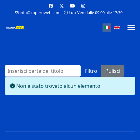
info@imperoweb.com
Lun-Ven dalle 09:00 alle 17:30
Seleziona la tua
Inserisci parte del titolo
Filtro
Pulisci
Visualizza #
Info
Non è stato trovato alcun elemento