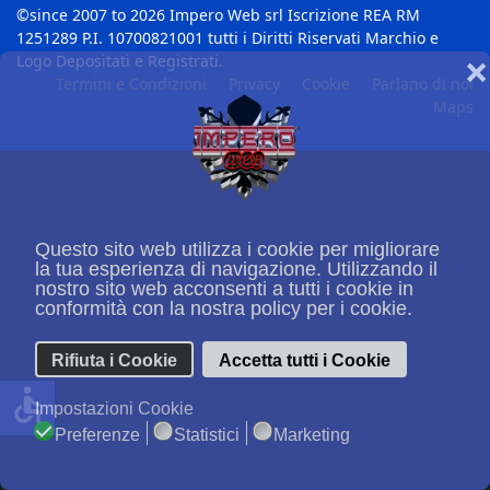
©since 2007 to 2026 Impero Web srl Iscrizione REA RM
1251289 P.I. 10700821001 tutti i Diritti Riservati Marchio e
Logo Depositati e Registrati.
❌
Termini e Condizioni
Privacy
Cookie
Parlano di noi
Maps
Questo sito web utilizza i cookie per migliorare
la tua esperienza di navigazione. Utilizzando il
nostro sito web acconsenti a tutti i cookie in
conformità con la nostra policy per i cookie.
Rifiuta i Cookie
Accetta tutti i Cookie
accessible
Impostazioni Cookie
Preferenze
Statistici
Marketing