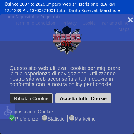
©since 2007 to 2026 Impero Web srl Iscrizione REA RM
1251289 P.I. 10700821001 tutti i Diritti Riservati Marchio e
Logo Depositati e Registrati.
❌
Termini e Condizioni
Privacy
Cookie
Parlano di noi
Maps
Questo sito web utilizza i cookie per migliorare
la tua esperienza di navigazione. Utilizzando il
nostro sito web acconsenti a tutti i cookie in
conformità con la nostra policy per i cookie.
Rifiuta i Cookie
Accetta tutti i Cookie
accessible
Impostazioni Cookie
Preferenze
Statistici
Marketing