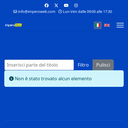
info@imperoweb.com
Lun-Ven dalle 09:00 alle 17:30
Seleziona la tua
Inserisci parte del titolo
Filtro
Pulisci
Visualizza #
Info
Non è stato trovato alcun elemento