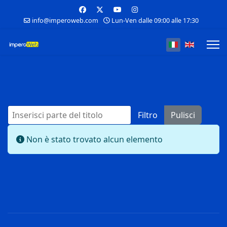
info@imperoweb.com
Lun-Ven dalle 09:00 alle 17:30
Seleziona la tua
Inserisci parte del titolo
Filtro
Pulisci
Visualizza #
Info
Non è stato trovato alcun elemento