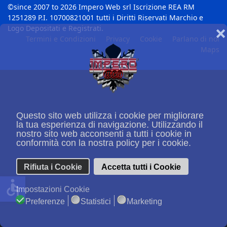
©since 2007 to 2026 Impero Web srl Iscrizione REA RM
1251289 P.I. 10700821001 tutti i Diritti Riservati Marchio e
Logo Depositati e Registrati.
❌
Termini e Condizioni
Privacy
Cookie
Parlano di noi
Maps
Questo sito web utilizza i cookie per migliorare
la tua esperienza di navigazione. Utilizzando il
nostro sito web acconsenti a tutti i cookie in
conformità con la nostra policy per i cookie.
Rifiuta i Cookie
Accetta tutti i Cookie
accessible
Impostazioni Cookie
Preferenze
Statistici
Marketing