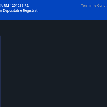
EA RM 1251289 P.I.
Termini e Condi
o Depositati e Registrati.