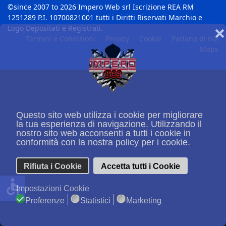
©since 2007 to 2026 Impero Web srl Iscrizione REA RM
1251289 P.I. 10700821001 tutti i Diritti Riservati Marchio e
Logo Depositati e Registrati.
❌
Termini e Condizioni
Privacy
Cookie
Parlano di noi
Maps
Questo sito web utilizza i cookie per migliorare
la tua esperienza di navigazione. Utilizzando il
nostro sito web acconsenti a tutti i cookie in
conformità con la nostra policy per i cookie.
Rifiuta i Cookie
Accetta tutti i Cookie
accessible
Impostazioni Cookie
Preferenze
Statistici
Marketing