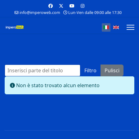
info@imperoweb.com
Lun-Ven dalle 09:00 alle 17:30
Seleziona la tua
Inserisci parte del titolo
Filtro
Pulisci
Visualizza #
Info
Non è stato trovato alcun elemento